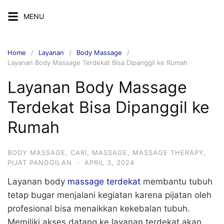
MENU
Home
Layanan
Body Massage
Layanan Body Massage Terdekat Bisa Dipanggil ke Rumah
Layanan Body Massage
Terdekat Bisa Dipanggil ke
Rumah
BODY MASSAGE
,
CARI
,
MASSAGE
,
MASSAGE THERAPY
,
PIJAT PANGGILAN
·
APRIL 3, 2024
Layanan body
massage terdekat
membantu tubuh
tetap bugar menjalani kegiatan karena pijatan oleh
profesional bisa menaikkan kekebalan tubuh.
Memiliki akses datang ke layanan terdekat akan